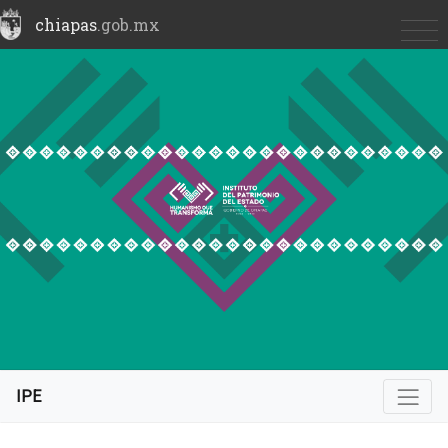
chiapas
.gob.mx
IPE